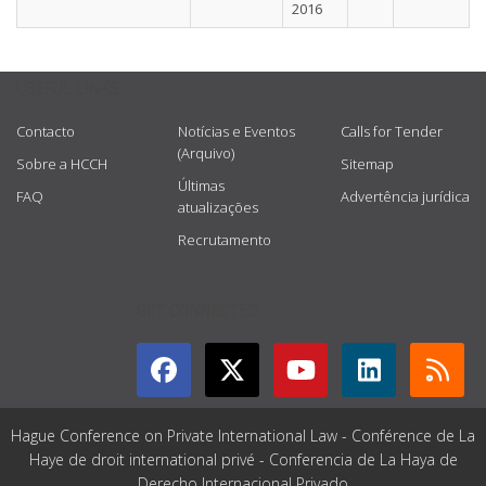
2016
USEFUL LINKS
Contacto
Notícias e Eventos
Calls for Tender
(Arquivo)
Sobre a HCCH
Sitemap
Últimas
FAQ
Advertência jurídica
atualizações
Recrutamento
GET CONNECTED
Hague Conference on Private International Law - Conférence de La
Haye de droit international privé - Conferencia de La Haya de
Derecho Internacional Privado