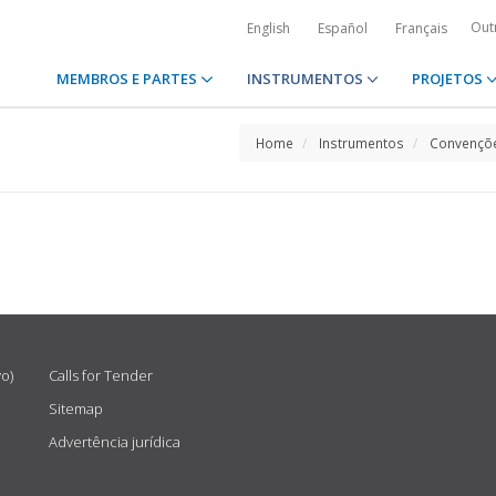
Out
English
Español
Français
MEMBROS E PARTES
INSTRUMENTOS
PROJETOS
Home
Instrumentos
Convençõe
vo)
Calls for Tender
Sitemap
Advertência jurídica