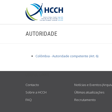
AUTORIDADE
Colômbia - Autoridade competente (Art. 6)
USEFUL LINKS
Contacto
Notícias e Eventos (Arqui
Sobre a HCCH
Últimas atualizações
FAQ
Recrutamento