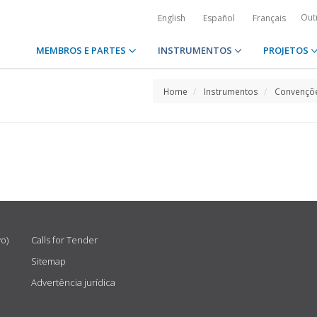
Out
English
Español
Français
MEMBROS E PARTES
INSTRUMENTOS
PROJETOS
Home
Instrumentos
Convençõe
vo)
Calls for Tender
Sitemap
Advertência jurídica