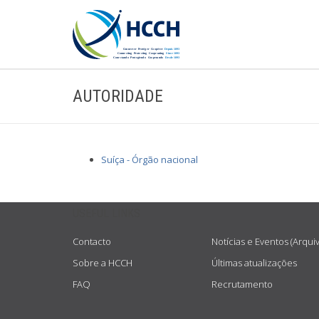
AUTORIDADE
Suíça - Órgão nacional
USEFUL LINKS
Contacto
Notícias e Eventos (Arqui
Sobre a HCCH
Últimas atualizações
FAQ
Recrutamento