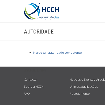
AUTORIDADE
Noruega - autoridade competente
USEFUL LINKS
Contacto
Notícias e Eventos (Arqui
Sobre a HCCH
Últimas atualizações
FAQ
Recrutamento