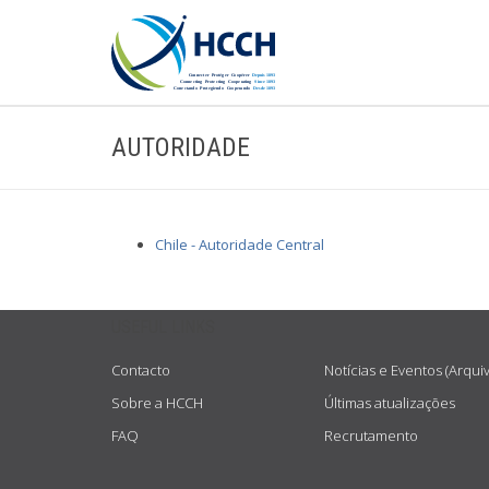
AUTORIDADE
Chile - Autoridade Central
USEFUL LINKS
Contacto
Notícias e Eventos (Arqui
Sobre a HCCH
Últimas atualizações
FAQ
Recrutamento