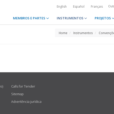
Out
English
Español
Français
MEMBROS E PARTES
INSTRUMENTOS
PROJETOS
Home
Instrumentos
Convençõe
vo)
Calls for Tender
Sitemap
Advertência jurídica