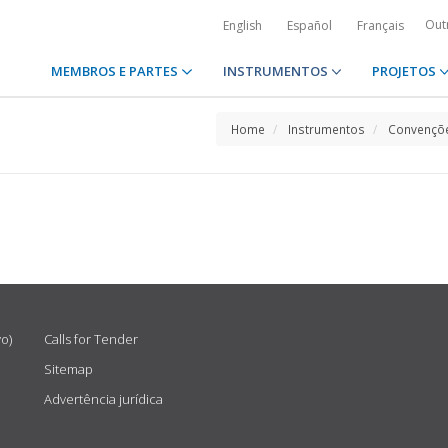
Out
English
Español
Français
MEMBROS E PARTES
INSTRUMENTOS
PROJETOS
Home
Instrumentos
Convençõe
vo)
Calls for Tender
Sitemap
Advertência jurídica