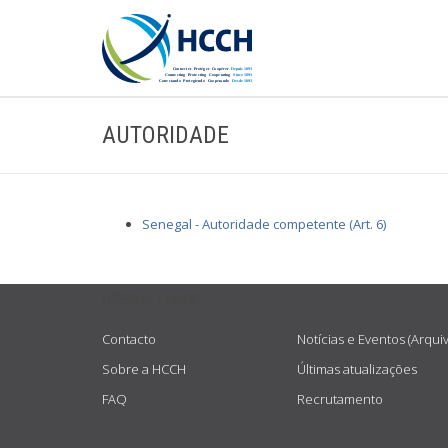
AUTORIDADE
Senegal - Autoridade competente (Art. 6)
USEFUL LINKS
Contacto
Notícias e Eventos (Arqui
Sobre a HCCH
Últimas atualizações
FAQ
Recrutamento