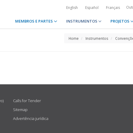
Out
English
Español
Français
MEMBROS E PARTES
INSTRUMENTOS
PROJETOS
Home
Instrumentos
Convençõe
vo)
Calls for Tender
Sitemap
Advertência jurídica