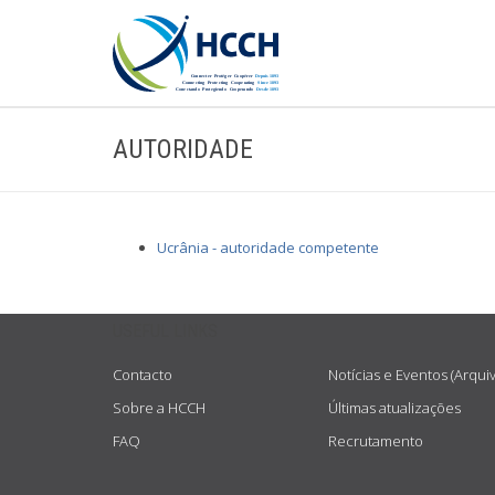
AUTORIDADE
Ucrânia - autoridade competente
USEFUL LINKS
Contacto
Notícias e Eventos (Arqui
Sobre a HCCH
Últimas atualizações
FAQ
Recrutamento