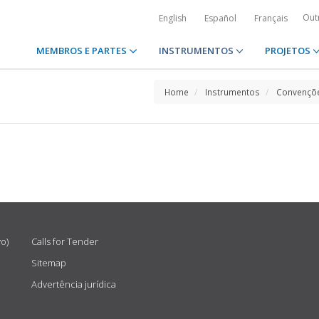
Out
English
Español
Français
MEMBROS E PARTES
INSTRUMENTOS
PROJETOS
Home
Instrumentos
Convençõe
vo)
Calls for Tender
Sitemap
Advertência jurídica