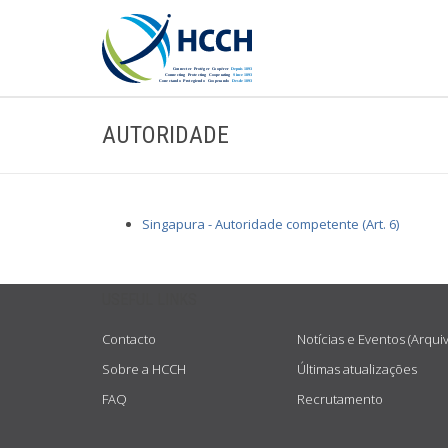
AUTORIDADE
Singapura - Autoridade competente (Art. 6)
USEFUL LINKS
Contacto
Notícias e Eventos (Arqui
Sobre a HCCH
Últimas atualizações
FAQ
Recrutamento