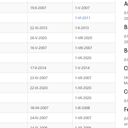
A
19-II-2007
1-V-2007
(U
1-VI-2011
20
B
22-XI-2012
1-II-2013
(U
26-V-2020
1-VIII-2020
20
16-V-2007
1-VIII-2007
B
1-VII-2020
(U
C
17-II-2014
1-V-2014
(a
23-IV-2007
1-VII-2007
M
22-IX-2020
1-XII-2020
C
1-VII-2020
(U
18-XII-2007
1-III-2008
F
24-IV-2007
1-VII-2007
(U
on
14-IX-2006
1-XII-2006