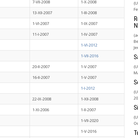
7-VII-2008
1-X-2008
(U
Fe
13-XII-2007
1-III-2008
R
1-VI-2007
1-IX-2007
N
11-I-2007
1-IV-2007
(a
Be
1-VI-2012
Je
1-VII-2016
S
20-II-2007
1-V-2007
(U
Ma
16-II-2007
1-V-2007
S
1-I-2012
(U
20
22-IX-2008
1-XII-2008
S
1-XI-2006
1-II-2007
(U
1-VII-2020
Oc
1-V-2016
T