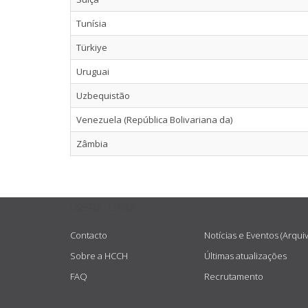
Tunísia
Türkiye
Uruguai
Uzbequistão
Venezuela (República Bolivariana da)
Zâmbia
USEFUL LINKS
Contacto
Notícias e Eventos (Arqui
Sobre a HCCH
Últimas atualizações
FAQ
Recrutamento