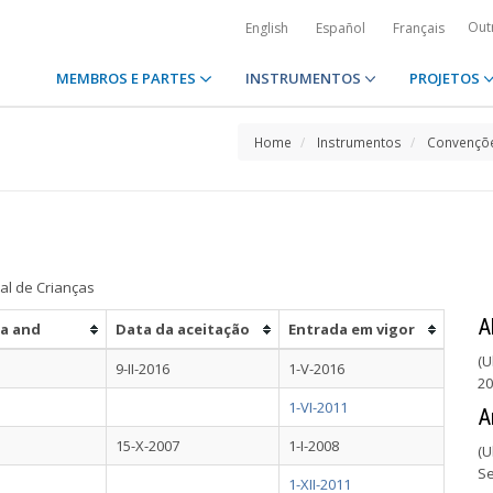
Out
English
Español
Français
MEMBROS E PARTES
INSTRUMENTOS
PROJETOS
Home
Instrumentos
Convençõe
al de Crianças
A
ia and
Data da aceitação
Entrada em vigor
(U
9-II-2016
1-V-2016
20
1-VI-2011
A
15-X-2007
1-I-2008
(U
Se
1-XII-2011