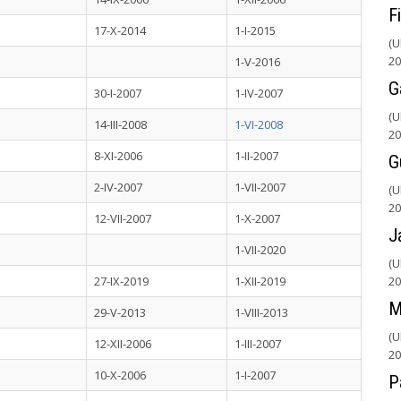
F
17-X-2014
1-I-2015
(U
20
1-V-2016
G
30-I-2007
1-IV-2007
(U
14-III-2008
1-VI-2008
20
8-XI-2006
1-II-2007
G
2-IV-2007
1-VII-2007
(U
20
12-VII-2007
1-X-2007
J
1-VII-2020
(U
27-IX-2019
1-XII-2019
20
M
29-V-2013
1-VIII-2013
(U
12-XII-2006
1-III-2007
20
10-X-2006
1-I-2007
P