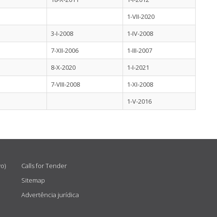
1-VII-2020
3-I-2008
1-IV-2008
7-XII-2006
1-III-2007
8-X-2020
1-I-2021
7-VIII-2008
1-XI-2008
1-V-2016
vo)
Calls for Tender
Sitemap
Advertência jurídica