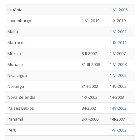
Lituânia
1-VII-2006
Luxemburgo
1-VII-2019
1-X-2019
Malta
1-VI-2002
Marrocos
1-IX-2011
México
8-II-2007
1-V-2007
Mónaco
31-III-2008
1-VI-2008
Nicarágua
1-VI-2002
Noruega
31-I-2002
1-IV-2002
Nova Zelândia
1-X-2002
1-I-2003
Países Baixos
8-I-2002
1-IV-2002
Panamá
2-XI-2006
1-II-2007
Peru
1-VI-2002