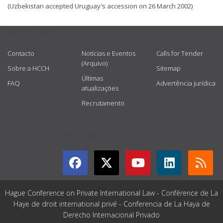
(Uzbekistan accepted Uruguay's accession on 26 March 2002)
USEFUL LINKS
Contacto
Notícias e Eventos
Calls for Tender
(Arquivo)
Sobre a HCCH
Sitemap
Últimas
FAQ
Advertência jurídica
atualizações
Recrutamento
GET CONNECTED
Hague Conference on Private International Law - Conférence de La
Haye de droit international privé - Conferencia de La Haya de
Derecho Internacional Privado