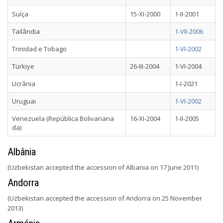
Suíça
15-XI-2000
1-II-2001
Tailândia
1-VII-2006
Trinidad e Tobago
1-VI-2002
Türkiye
26-III-2004
1-VI-2004
Ucrânia
1-I-2021
Uruguai
1-VI-2002
Venezuela (República Bolivariana
16-XI-2004
1-II-2005
da)
Albânia
(Uzbekistan accepted the accession of Albania on 17 June 2011)
Andorra
(Uzbekistan accepted the accession of Andorra on 25 November
2013)