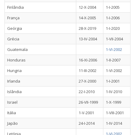
Finlândia
12-X-2004
1-I-2005
França
14-X-2005
1-I-2006
Geórgia
28-X-2019
1-I-2020
Grécia
13-IV-2004
1-VII-2004
Guatemala
1-VI-2002
Honduras
16-XI-2006
1-II-2007
Hungria
11-III-2002
1-VI-2002
Irlanda
27-X-2000
1-I-2001
Islândia
22-I-2010
1-IV-2010
Israel
26-VII-1999
1-X-1999
Itália
1-V-2001
1-VIII-2001
Japão
24-I-2014
1-IV-2014
Letónia
1-VI-2002