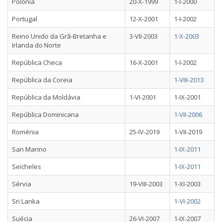
Polónia
20-X-1999
1-I-2000
Portugal
12-X-2001
1-I-2002
Reino Unido da Grã-Bretanha e
3-VII-2003
1-X-2003
Irlanda do Norte
República Checa
16-X-2001
1-I-2002
República da Coreia
1-VIII-2013
República da Moldávia
1-VI-2001
1-IX-2001
República Dominicana
1-VII-2006
Roménia
25-IV-2019
1-VII-2019
San Marino
1-IX-2011
Seicheles
1-IX-2011
Sérvia
19-VIII-2003
1-XI-2003
Sri Lanka
1-VI-2002
Suécia
26-VI-2007
1-IX-2007