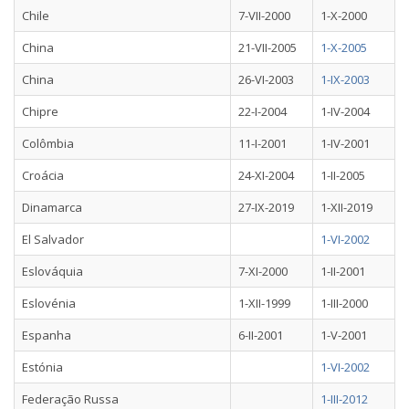
Chile
7-VII-2000
1-X-2000
China
21-VII-2005
1-X-2005
China
26-VI-2003
1-IX-2003
Chipre
22-I-2004
1-IV-2004
Colômbia
11-I-2001
1-IV-2001
Croácia
24-XI-2004
1-II-2005
Dinamarca
27-IX-2019
1-XII-2019
El Salvador
1-VI-2002
Eslováquia
7-XI-2000
1-II-2001
Eslovénia
1-XII-1999
1-III-2000
Espanha
6-II-2001
1-V-2001
Estónia
1-VI-2002
Federação Russa
1-III-2012