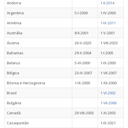
Andorra
1-II-2014
Argentina
5-I-2000
1-IV-2000
Arménia
1-IX-2011
Austrália
8-II-2001
1-V-2001
Áustria
26-V-2020
1-VIII-2020
Bahamas
29-X-2004
1-I-2005
Belarus
5-VI-2000
1-IX-2000
Bélgica
23-IV-2007
1-VII-2007
Bósnia e Herzegovina
1-IX-2000
1-XII-2000
Brasil
1-VI-2002
Bulgária
1-VII-2006
Canadá
29-VIII-2003
1-XI-2003
Cazaquistão
1-IX-2021