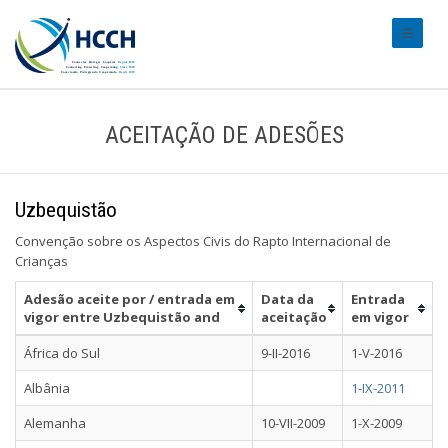
#transl
ACEITAÇÃO DE ADESÕES
Uzbequistão
Convenção sobre os Aspectos Civis do Rapto Internacional de
Crianças
Adesão aceite por / entrada em
Data da
Entrada
vigor entre Uzbequistão and
aceitação
em vigor
África do Sul
9-II-2016
1-V-2016
Albânia
1-IX-2011
Alemanha
10-VII-2009
1-X-2009