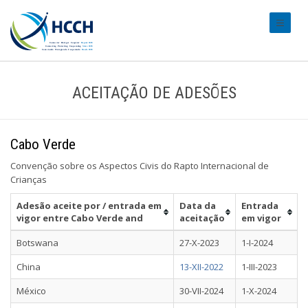
#transl
ACEITAÇÃO DE ADESÕES
Cabo Verde
Convenção sobre os Aspectos Civis do Rapto Internacional de
Crianças
Adesão aceite por / entrada em
Data da
Entrada
vigor entre Cabo Verde and
aceitação
em vigor
Botswana
27-X-2023
1-I-2024
China
13-XII-2022
1-III-2023
México
30-VII-2024
1-X-2024