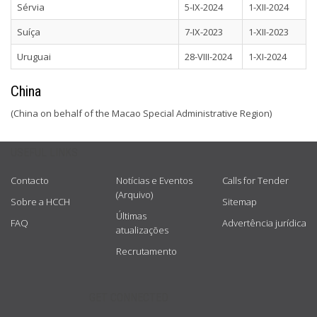
Sérvia
5-IX-2024
1-XII-2024
Suíça
7-IX-2023
1-XII-2023
Uruguai
28-VIII-2024
1-XI-2024
China
(China on behalf of the Macao Special Administrative Region)
USEFUL LINKS
Contacto
Notícias e Eventos
Calls for Tender
(Arquivo)
Sobre a HCCH
Sitemap
Últimas
FAQ
Advertência jurídica
atualizações
Recrutamento
GET CONNECTED