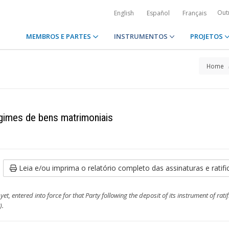
Out
English
Español
Français
MEMBROS E PARTES
INSTRUMENTOS
PROJETOS
Home
egimes de bens matrimoniais
Leia e/ou imprima o relatório completo das assinaturas e ratif
, entered into force for that Party following the deposit of its instrument of ratif
).