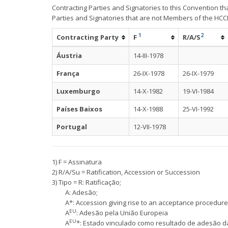
Contracting Parties and Signatories to this Convention th
Parties and Signatories that are not Members of the HCC
1
2
Contracting Party
F
R/A/S
Áustria
14-III-1978
França
26-IX-1978
26-IX-1979
Luxemburgo
14-X-1982
19-VI-1984
Países Baixos
14-X-1988
25-VI-1992
Portugal
12-VII-1978
1) F = Assinatura
2) R/A/Su = Ratification, Accession or Succession
3) Tipo = R: Ratificação;
A: Adesão;
A*: Accession giving rise to an acceptance procedure;
EU
A
: Adesão pela União Europeia
EU
A
*: Estado vinculado como resultado de adesão d