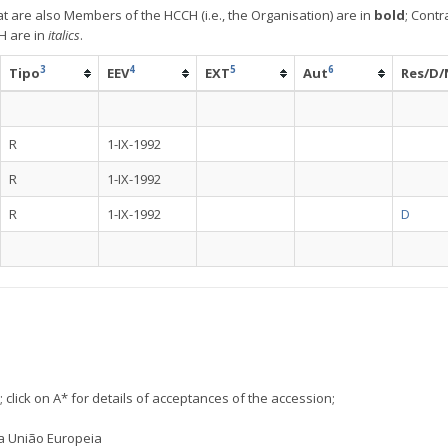
at are also Members of the HCCH (i.e., the Organisation) are in
bold
; Contr
H are in
italics
.
3
4
5
6
Tipo
EEV
EXT
Aut
Res/D/
R
1-IX-1992
R
1-IX-1992
R
1-IX-1992
D
 click on A* for details of acceptances of the accession;
a União Europeia