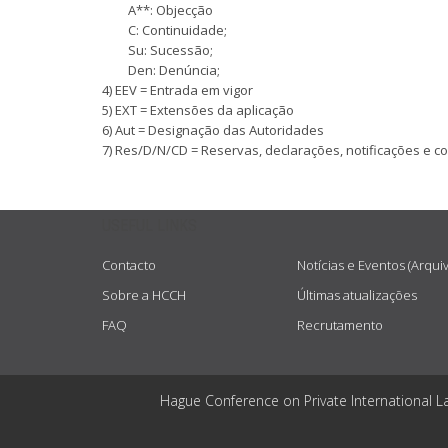
A**: Objecção
C: Continuidade;
Su: Sucessão;
Den: Denúncia;
4) EEV = Entrada em vigor
5) EXT = Extensões da aplicação
6) Aut = Designação das Autoridades
7) Res/D/N/CD = Reservas, declarações, notificações e 
USEFUL LINKS
Contacto
Notícias e Eventos (Arqui
Sobre a HCCH
Últimas atualizações
FAQ
Recrutamento
Hague Conference on Private International L