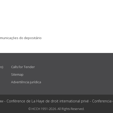
comunicações do depositário
vo)
Calls for Tender
Sitemap
Advertência jurídica
aw - Conférence de La Haye de droit international privé - Conferencia
© HCCH 1951-2026. All Rights Reserved.