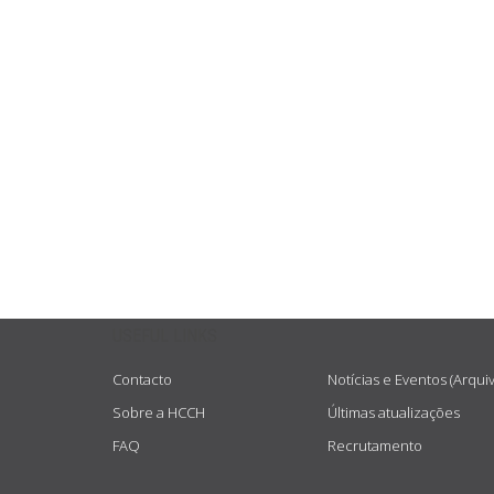
USEFUL LINKS
Contacto
Notícias e Eventos (Arqui
Sobre a HCCH
Últimas atualizações
FAQ
Recrutamento