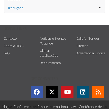
Traduções
USEFUL LINKS
Contacto
Notícias e Eventos
Calls for Tender
(Arquivo)
Sobre a HCCH
Sitemap
Últimas
FAQ
Advertência jurídica
atualizações
Recrutamento
GET CONNECTED
Hague Conference on Private International Law - Conférence de La