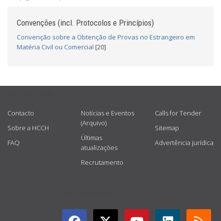
Convenções (incl. Protocolos e Princípios)
Convenção sobre a Obtenção de Provas no Estrangeiro em
Matéria Civil ou Comercial
[20]
USEFUL LINKS
Contacto
Notícias e Eventos
Calls for Tender
(Arquivo)
Sobre a HCCH
Sitemap
Últimas
FAQ
Advertência jurídica
atualizações
Recrutamento
GET CONNECTED