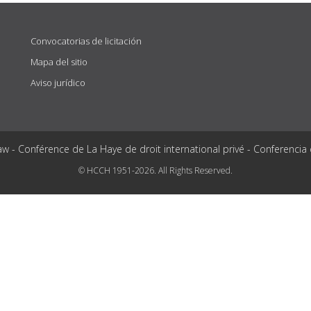
Convocatorias de licitación
Mapa del sitio
Aviso jurídico
aw - Conférence de La Haye de droit international privé - Conferencia
© HCCH 1951-2026. All Rights Reserved.