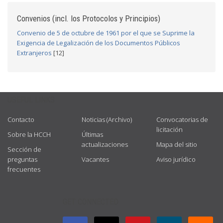
Convenios (incl. los Protocolos y Principios)
Convenio de 5 de octubre de 1961 por el que se Suprime la
Exigencia de Legalización de los Documentos Públicos
Extranjeros
[12]
USEFUL LINKS
Contacto
Noticias (Archivo)
Convocatorias de
licitación
Sobre la HCCH
Últimas
actualizaciones
Mapa del sitio
Sección de
preguntas
Vacantes
Aviso jurídico
frecuentes
GET CONNECTED