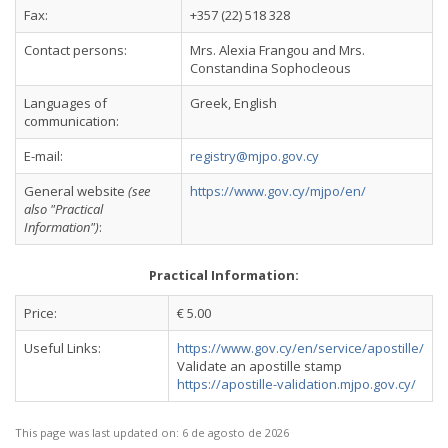
Fax:
+357 (22) 518 328
Contact persons:
Mrs. Alexia Frangou and Mrs.
Constandina Sophocleous
Languages of
Greek, English
communication:
E-mail:
registry@mjpo.gov.cy
General website
(see
https://www.gov.cy/mjpo/en/
also "Practical
Information")
:
Practical Information:
Price:
€ 5.00
Useful Links:
https://www.gov.cy/en/service/apostille/
Validate an apostille stamp
https://apostille-validation.mjpo.gov.cy/
This page was last updated on:
6 de agosto de 2026