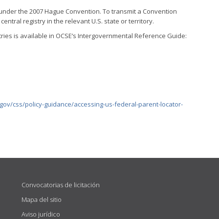
s under the 2007 Hague Convention. To transmit a Convention
 central registry in the relevant U.S. state or territory.
istries is available in OCSE’s Intergovernmental Reference Guide:
gov/css/policy-guidance/accessing-us-federal-parent-locator-
Convocatorias de licitación
Mapa del sitio
Aviso jurídico