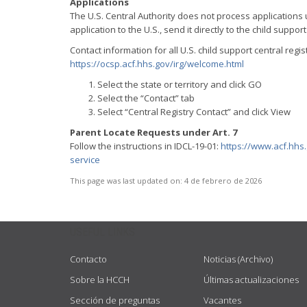
Applications
The U.S. Central Authority does not process application
application to the U.S., send it directly to the child support
Contact information for all U.S. child support central reg
https://ocsp.acf.hhs.gov/irg/welcome.html
Select the state or territory and click GO
Select the “Contact” tab
Select “Central Registry Contact” and click View
Parent Locate Requests under Art. 7
Follow the instructions in IDCL-19-01:
https://www.acf.hhs.
service
This page was last updated on:
4 de febrero de 2026
USEFUL LINKS
Contacto
Noticias (Archivo)
Sobre la HCCH
Últimas actualizaciones
Sección de preguntas
Vacantes