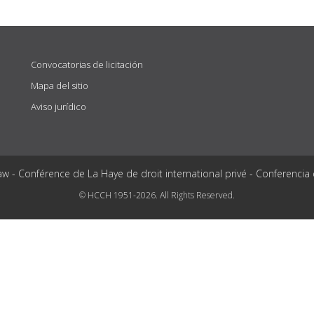
Convocatorias de licitación
Mapa del sitio
Aviso jurídico
aw - Conférence de La Haye de droit international privé - Conferencia
© HCCH 1951-2026. All Rights Reserved.