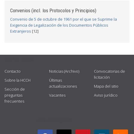
Convenios (incl. los Protocolos y Principios)
Convenio de 5 de octubre de 1961 por el que se Suprime la
Exigencia de Legalización de los Documentos Públicos
Extranjeros
[12]
USEFUL LINKS
Contacto
Noticias (Archivo)
Convocatorias de
licitación
Sobre la HCCH
Últimas
actualizaciones
Mapa del sitio
Sección de
preguntas
Vacantes
Aviso jurídico
frecuentes
GET CONNECTED