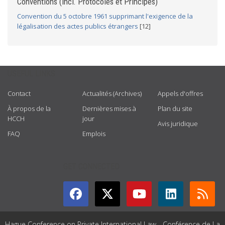
Conventions (incl. Protocoles et Principes)
Convention du 5 octobre 1961 supprimant l'exigence de la
légalisation des actes publics étrangers
[12]
USEFUL LINKS
Contact
Actualités (Archives)
Appels d'offres
À propos de la
Dernières mises à
Plan du site
HCCH
jour
Avis juridique
FAQ
Emplois
GET CONNECTED
Hague Conference on Private International Law - Conférence de La