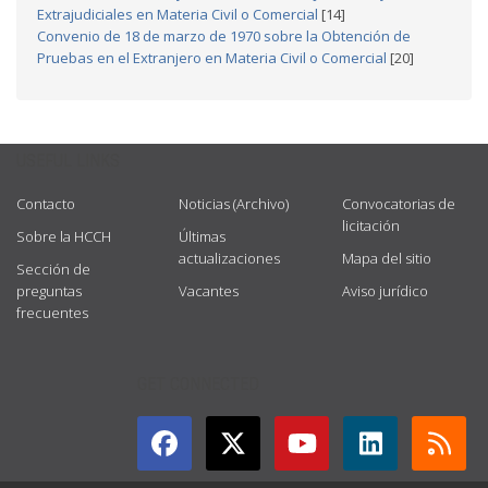
Extrajudiciales en Materia Civil o Comercial
[14]
Convenio de 18 de marzo de 1970 sobre la Obtención de
Pruebas en el Extranjero en Materia Civil o Comercial
[20]
USEFUL LINKS
Contacto
Noticias (Archivo)
Convocatorias de
licitación
Sobre la HCCH
Últimas
actualizaciones
Mapa del sitio
Sección de
preguntas
Vacantes
Aviso jurídico
frecuentes
GET CONNECTED