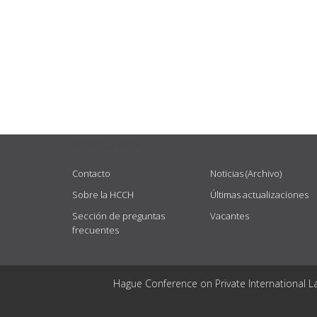
USEFUL LINKS
Contacto
Noticias (Archivo)
Sobre la HCCH
Últimas actualizaciones
Sección de preguntas
Vacantes
frecuentes
Hague Conference on Private International L