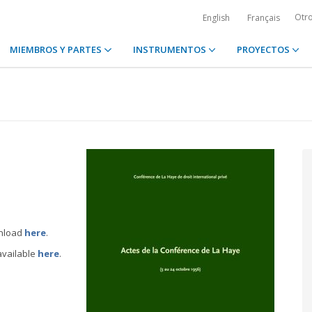
Otr
English
Français
MIEMBROS Y PARTES
INSTRUMENTOS
PROYECTOS
wnload
here
.
available
here
.