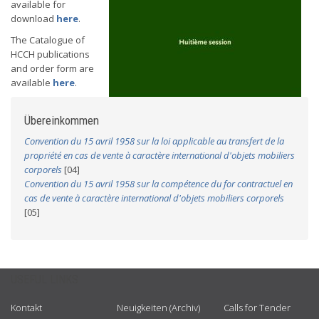
available for
download
here
.
The Catalogue of
HCCH publications
and order form are
available
here
.
Übereinkommen
Convention du 15 avril 1958 sur la loi applicable au transfert de la
propriété en cas de vente à caractère international d'objets mobiliers
corporels
[04]
Convention du 15 avril 1958 sur la compétence du for contractuel en
cas de vente à caractère international d'objets mobiliers corporels
[05]
USEFUL LINKS
Kontakt
Neuigkeiten (Archiv)
Calls for Tender