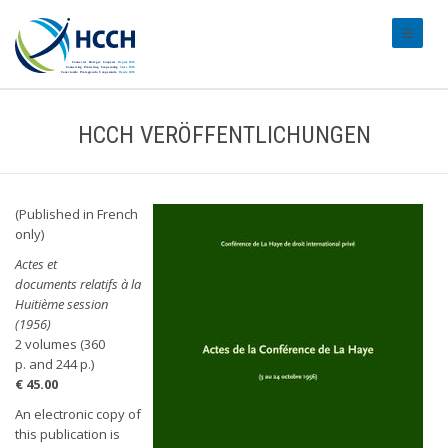
#transl
HCCH VERÖFFENTLICHUNGEN
(Published in French
only)
Actes et
documents relatifs à la
Huitième session
(1956)
2 volumes (360
p. and 244 p.)
€ 45.00
An electronic copy of
this publication is