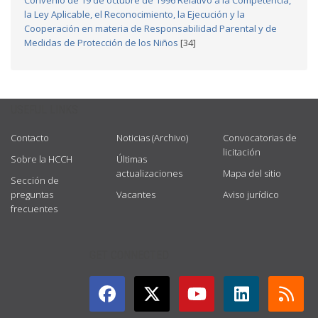
Convenio de 19 de octubre de 1996 Relativo a la Competencia,
la Ley Aplicable, el Reconocimiento, la Ejecución y la
Cooperación en materia de Responsabilidad Parental y de
Medidas de Protección de los Niños
[34]
USEFUL LINKS
Contacto
Noticias (Archivo)
Convocatorias de
licitación
Sobre la HCCH
Últimas
actualizaciones
Mapa del sitio
Sección de
preguntas
Vacantes
Aviso jurídico
frecuentes
GET CONNECTED