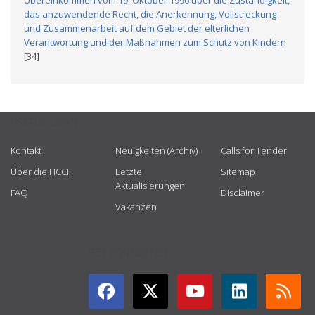
Übereinkommen vom 19. Oktober 1996 über die Zuständigkeit,
das anzuwendende Recht, die Anerkennung, Vollstreckung
und Zusammenarbeit auf dem Gebiet der elterlichen
Verantwortung und der Maßnahmen zum Schutz von Kindern
[34]
USEFUL LINKS
Kontakt
Neuigkeiten (Archiv)
Calls for Tender
Über die HCCH
Letzte
Sitemap
Aktualisierungen
FAQ
Disclaimer
Vakanzen
GET CONNECTED