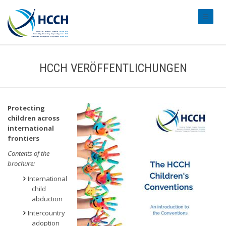
#transl
HCCH VERÖFFENTLICHUNGEN
Protecting
children across
international
frontiers
Contents of the
brochure:
International
child
abduction
Intercountry
adoption