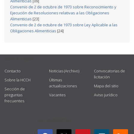
Alimenticias
[09]
Convenio de 2 de octubre de 1973 sobre Reconocimiento y
Ejecución de Resoluciones relativas a las Obligaciones
Alimenticias
[23]
Convenio de 2 de octubre de 1973 sobre Ley Aplicable a las
Obligaciones Alimenticias
[24]
USEFUL LINKS
Contacto
Noticias (Archivo)
Convocatorias de
licitación
Sobre la HCCH
Últimas
actualizaciones
Mapa del sitio
Sección de
preguntas
Vacantes
Aviso jurídico
frecuentes
GET CONNECTED