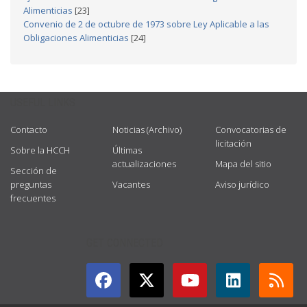
Alimenticias
[23]
Convenio de 2 de octubre de 1973 sobre Ley Aplicable a las
Obligaciones Alimenticias
[24]
USEFUL LINKS
Contacto
Noticias (Archivo)
Convocatorias de
licitación
Sobre la HCCH
Últimas
actualizaciones
Mapa del sitio
Sección de
preguntas
Vacantes
Aviso jurídico
frecuentes
GET CONNECTED