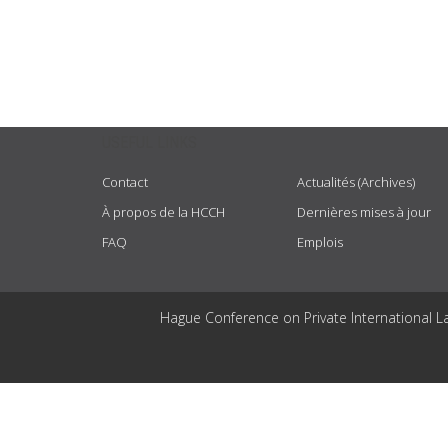
USEFUL LINKS
Contact
Actualités (Archives)
À propos de la HCCH
Dernières mises à jour
FAQ
Emplois
Hague Conference on Private International L