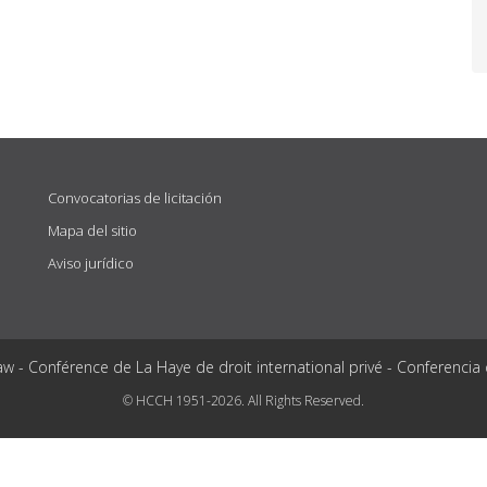
Convocatorias de licitación
Mapa del sitio
Aviso jurídico
aw - Conférence de La Haye de droit international privé - Conferencia
© HCCH 1951-2026. All Rights Reserved.