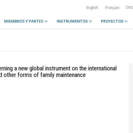
Otr
English
Français
MIEMBROS Y PARTES
INSTRUMENTOS
PROYECTOS
ning a new global instrument on the international
nd other forms of family maintenance