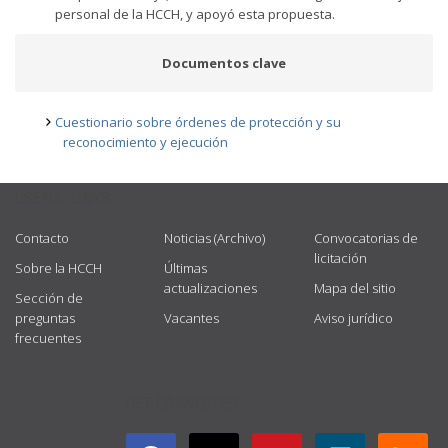
personal de la HCCH, y apoyó esta propuesta.
Documentos clave
Cuestionario sobre órdenes de protección y su
reconocimiento y ejecución
USEFUL LINKS
Contacto
Noticias (Archivo)
Convocatorias de
licitación
Sobre la HCCH
Últimas
actualizaciones
Mapa del sitio
Sección de
preguntas
Vacantes
Aviso jurídico
frecuentes
GET CONNECTED