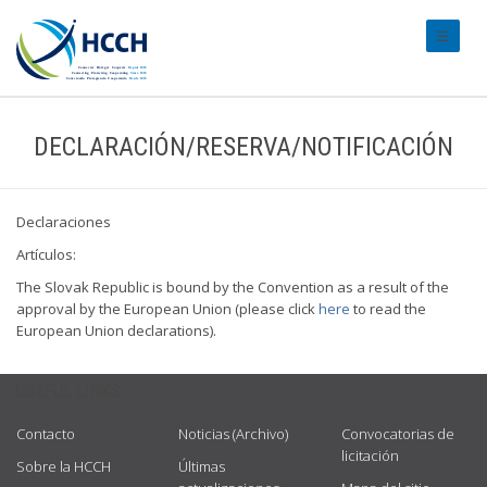
#transl
DECLARACIÓN/RESERVA/NOTIFICACIÓN
Declaraciones
Artículos:
The Slovak Republic is bound by the Convention as a result of the
approval by the European Union (please click
here
to read the
European Union declarations).
USEFUL LINKS
Contacto
Noticias (Archivo)
Convocatorias de
licitación
Sobre la HCCH
Últimas