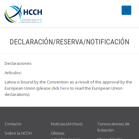
#transl
DECLARACIÓN/RESERVA/NOTIFICACIÓN
Declaraciones
Artículos:
Latvia is bound by the Convention as a result of the approval by the
European Union (please click
here
to read the European Union
declarations).
USEFUL LINKS
Contacto
Noticias (Archivo)
Convocatorias de
licitación
Sobre la HCCH
Últimas