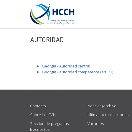
AUTORIDAD
Georgia - Autoridad central
Georgia - autoridad competente (art. 23)
USEFUL LINKS
Contacto
Noticias (Archivo)
Sobre la HCCH
Últimas actualizaciones
Sección de preguntas
Vacantes
frecuentes