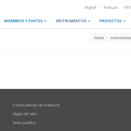
Otr
English
Français
MIEMBROS Y PARTES
INSTRUMENTOS
PROYECTOS
Home
Instrument
Convocatorias de licitación
Mapa del sitio
Aviso jurídico