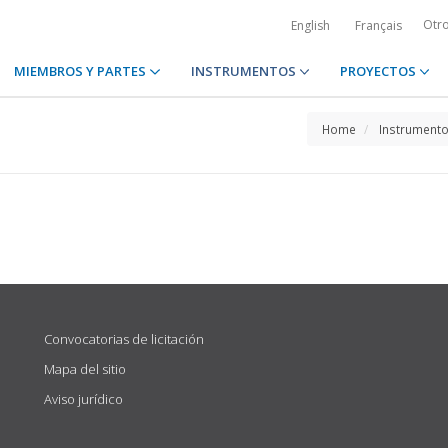
Otr
English
Français
MIEMBROS Y PARTES
INSTRUMENTOS
PROYECTOS
Home
Instrument
Convocatorias de licitación
Mapa del sitio
Aviso jurídico