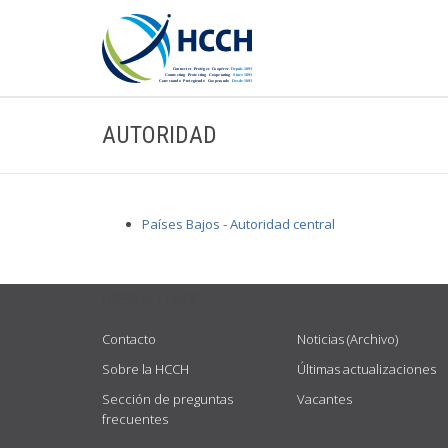
AUTORIDAD
Países Bajos - Autoridad central
USEFUL LINKS
Contacto
Noticias (Archivo)
Sobre la HCCH
Últimas actualizaciones
Sección de preguntas
Vacantes
frecuentes