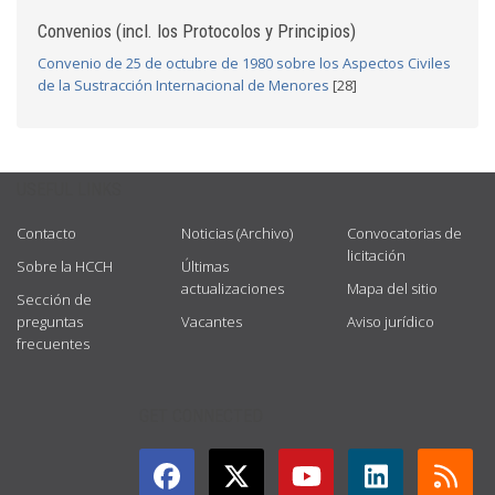
Convenios (incl. los Protocolos y Principios)
Convenio de 25 de octubre de 1980 sobre los Aspectos Civiles
de la Sustracción Internacional de Menores
[28]
USEFUL LINKS
Contacto
Noticias (Archivo)
Convocatorias de
licitación
Sobre la HCCH
Últimas
actualizaciones
Mapa del sitio
Sección de
preguntas
Vacantes
Aviso jurídico
frecuentes
GET CONNECTED