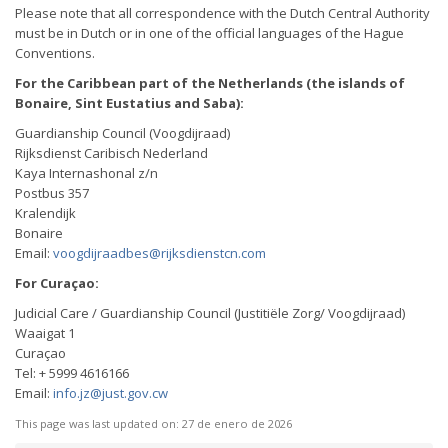
Please note that all correspondence with the Dutch Central Authority
must be in Dutch or in one of the official languages of the Hague
Conventions.
For the Caribbean part of the Netherlands (the islands of
Bonaire, Sint Eustatius and Saba):
Guardianship Council (Voogdijraad)
Rijksdienst Caribisch Nederland
Kaya Internashonal z/n
Postbus 357
Kralendijk
Bonaire
Email:
voogdijraadbes@rijksdienstcn.com
For Curaçao:
Judicial Care / Guardianship Council (Justitiële Zorg/ Voogdijraad)
Waaigat 1
Curaçao
Tel: + 5999 4616166
Email:
info.jz@just.gov.cw
This page was last updated on:
27 de enero de 2026