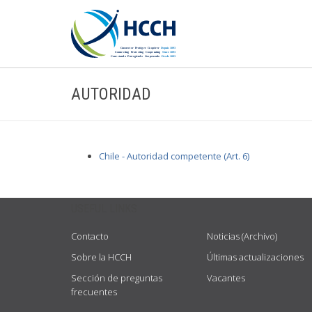
AUTORIDAD
Chile - Autoridad competente (Art. 6)
USEFUL LINKS
Contacto
Noticias (Archivo)
Sobre la HCCH
Últimas actualizaciones
Sección de preguntas
Vacantes
frecuentes