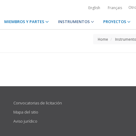
Otr
English
Français
MIEMBROS Y PARTES
INSTRUMENTOS
PROYECTOS
Home
Instrument
Convocatorias de licitación
Mapa del sitio
Aviso jurídico