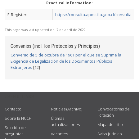
Practical Information:
E-Register:
https://consulta.apostilla.gob.cl/consulta
This page was last updated on:
7 de abril de 2022
Convenios (incl. los Protocolos y Principios)
Convenio de 5 de octubre de 1961 por el que se Suprime la
Exigencia de Legalización de los Documentos Públicos
Extranjeros
[12]
USEFUL LINKS
Contacto
Noticias (Archivo)
Convocatorias de
licitación
Sobre la HCCH
Últimas
actualizaciones
Mapa del sitio
Sección de
preguntas
Vacantes
Aviso jurídico