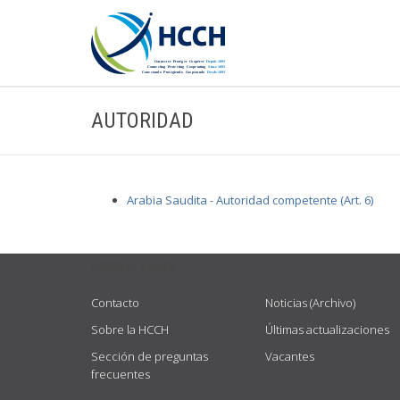
AUTORIDAD
Arabia Saudita - Autoridad competente (Art. 6)
USEFUL LINKS
Contacto
Noticias (Archivo)
Sobre la HCCH
Últimas actualizaciones
Sección de preguntas
Vacantes
frecuentes