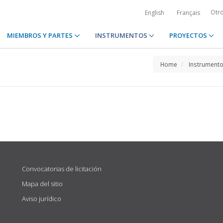
Otr
English
Français
MIEMBROS Y PARTES
INSTRUMENTOS
PROYECTOS
Home
Instrument
Convocatorias de licitación
Mapa del sitio
Aviso jurídico