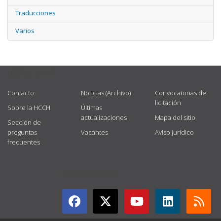
Traducciones
Varios
USEFUL LINKS
Contacto
Noticias (Archivo)
Convocatorias de
licitación
Sobre la HCCH
Últimas
actualizaciones
Mapa del sitio
Sección de
preguntas
Vacantes
Aviso jurídico
frecuentes
GET CONNECTED