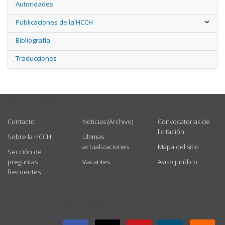
Autoridades
Publicaciones de la HCCH
Bibliografía
Traducciones
USEFUL LINKS
Contacto
Noticias (Archivo)
Convocatorias de
licitación
Sobre la HCCH
Últimas
actualizaciones
Mapa del sitio
Sección de
preguntas
Vacantes
Aviso jurídico
frecuentes
GET CONNECTED