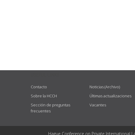
USEFUL LINKS
Contacto
Noticias (Archivo)
Sobre la HCCH
Últimas actualizaciones
Sección de preguntas
Vacantes
frecuentes
Hague Conference on Private International L