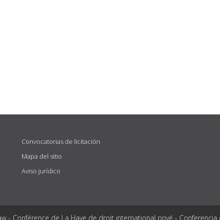
Convocatorias de licitación
Mapa del sitio
Aviso jurídico
aw - Conférence de La Haye de droit international privé - Conferencia