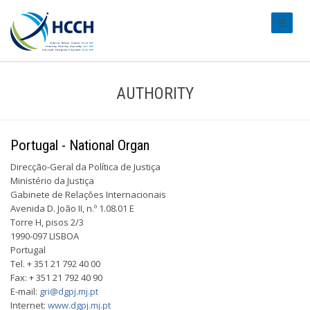
#transl
AUTHORITY
Portugal - National Organ
Direcção-Geral da Política de Justiça
Ministério da Justiça
Gabinete de Relações Internacionais
Avenida D. João II, n.º 1.08.01 E
Torre H, pisos 2/3
1990-097 LISBOA
Portugal
Tel. + 351 21 792 40 00
Fax: + 351 21 792 40 90
E-mail:
gri@dgpj.mj.pt
Internet:
www.dgpj.mj.pt