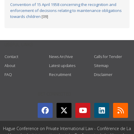
Convention of 15 April 1958 concerning the recognition and
enforcement of decisions relating to maintenance obligations
towards children
[09]
USEFUL LINKS
Contact
News Archive
Calls for Tender
About
Latest updates
Sitemap
FAQ
Recruitment
Disclaimer
GET CONNECTED
Hague Conference on Private International Law - Conférence de La