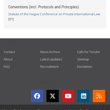
Conventions (incl. Protocols and Principles)
Statute of the Hague Conference on Private International Law
[01]
USEFUL LINKS
Contact
News Archive
Calls for Tender
About
Latest updates
Sitemap
FAQ
Recruitment
Disclaimer
GET CONNECTED