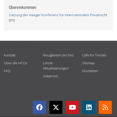
Übereinkommen
Satzung der Haager Konferenz für Internationales Privatrecht
[01]
USEFUL LINKS
Kontakt
Neuigkeiten (Archiv)
Calls for Tender
Über die HCCH
Letzte
Sitemap
Aktualisierungen
FAQ
Disclaimer
Vakanzen
GET CONNECTED