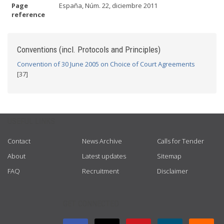
Page
España, Núm. 22, diciembre 2011
reference
Conventions (incl. Protocols and Principles)
Convention of 30 June 2005 on Choice of Court Agreements
[37]
USEFUL LINKS
Contact
News Archive
Calls for Tender
About
Latest updates
Sitemap
FAQ
Recruitment
Disclaimer
GET CONNECTED