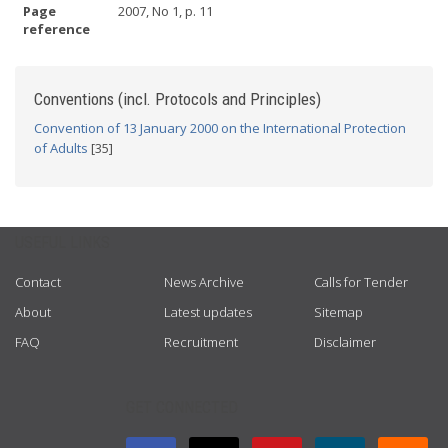
Page
2007, No 1, p. 11
reference
Conventions (incl. Protocols and Principles)
Convention of 13 January 2000 on the International Protection
of Adults
[35]
USEFUL LINKS
Contact
News Archive
Calls for Tender
About
Latest updates
Sitemap
FAQ
Recruitment
Disclaimer
GET CONNECTED