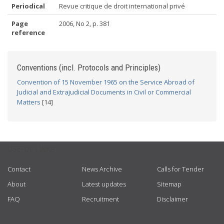
Periodical
Revue critique de droit international privé
Page
2006, No 2, p. 381
reference
Conventions (incl. Protocols and Principles)
Convention of 15 November 1965 on the Service Abroad of
Judicial and Extrajudicial Documents in Civil or Commercial
Matters
[14]
USEFUL LINKS
Contact
News Archive
Calls for Tender
About
Latest updates
Sitemap
FAQ
Recruitment
Disclaimer