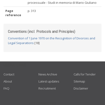
processuale - Studi in memoria di Mario Giuliano
Page
p. 313
reference
Conventions (incl. Protocols and Principles)
Convention of 1 June 1970 on the Recognition of Divorces and
Legal Separations
[18]
USEFUL LINKS
Contact
News Archive
Calls for Tender
About
Latest updates
Sitemap
FAQ
Recruitment
Disclaimer
GET CONNECTED